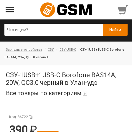
Зарядные устройства
СЗУ
СЗУ-USB-C
СЗУ-1USB+1USB-C Borofone
BAS14A, 20W, QC3.0 черный
СЗУ-1USB+1USB-C Borofone BAS14A,
20W, QC3.0 черный в Улан-удэ
Все товары по категориям
Аккумуляторы
Код: 86722
Honor/Huawei
Гарнитуры и наушники
390
Infinix
Гарнитуры Bluetooth беспроводные