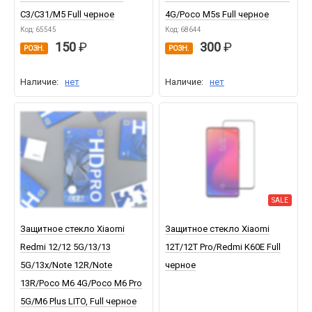
C3/C31/M5 Full черное
4G/Poco M5s Full черное
Код: 65545
Код: 68644
150
300
РОЗН.
РОЗН.
Наличие:
нет
Наличие:
нет
SALE
Защитное стекло Xiaomi
Защитное стекло Xiaomi
Redmi 12/12 5G/13/13
12T/12T Pro/Redmi K60E Full
5G/13x/Note 12R/Note
черное
13R/Poco M6 4G/Poco M6 Pro
5G/M6 Plus LITO, Full черное