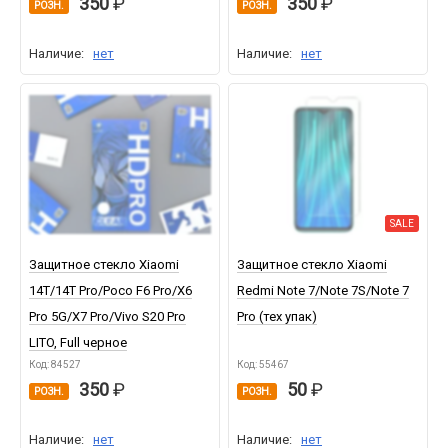
350
350
РОЗН.
РОЗН.
Наличие:
нет
Наличие:
нет
SALE
Защитное стекло Xiaomi
Защитное стекло Xiaomi
14T/14T Pro/Poco F6 Pro/X6
Redmi Note 7/Note 7S/Note 7
Pro 5G/X7 Pro/Vivo S20 Pro
Pro (тех упак)
LITO, Full черное
Код: 84527
Код: 55467
350
50
РОЗН.
РОЗН.
Наличие:
нет
Наличие:
нет