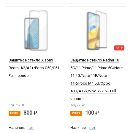
SALE
Защитное стекло Xiaomi
Защитное стекло Redmi 10
Redmi A2/A2+/Poco C50/C51
5G/11 Prime/11 Prime 5G/Note
Full черное
11 4G/Note 11E/Note
11R/Poco M4 5G/Oppo
A17/A17k/Vivo Y27 5G Full
черное
Код: 78208
Код: 77541
300
100
РОЗН.
РОЗН.
Наличие:
нет
Наличие:
нет