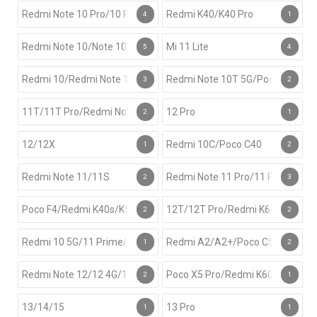
Redmi Note 10 Pro/10 Pro Max
Redmi K40/K40 Pro
4
1
Redmi Note 10/Note 10S/K70E/Turbo 3/Poco X6 Pro 4G/M5s
Mi 11 Lite
5
4
Redmi 10/Redmi Note 10 5G/Poco M3 Pro
Redmi Note 10T 5G/Poco M3 Pro
3
2
11T/11T Pro/Redmi Note 11 Pro 5G
12 Pro
2
1
12/12X
Redmi 10C/Poco C40
1
2
Redmi Note 11/11S
Redmi Note 11 Pro/11 Pro 5G/11e
2
3
Poco F4/Redmi K40s/K50/Oppo F27/Reno 12F/12F 4G/Vivo Y300/
12T/12T Pro/Redmi K60E
2
2
Redmi 10 5G/11 Prime/11 Prime 5G/Note 11 4G/Note 11E/Note 
Redmi A2/A2+/Poco C50/C51
1
2
Redmi Note 12/12 4G/12R/12R Pro/Poco X5
Poco X5 Pro/Redmi K60/K60 Pro
2
1
13/14/15
13 Pro
1
1