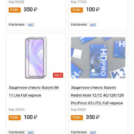
Код: 83638
Код: 77540
350
100
РОЗН.
РОЗН.
Наличие:
нет
Наличие:
нет
SALE
Защитное стекло Xiaomi Mi
Защитное стекло Xiaomi
11 Lite Full черное
Redmi Note 12/12 4G/12R/12R
Pro/Poco X5 LITO, Full черное
Код: 69350
Код: 83643
100
350
РОЗН.
РОЗН.
Наличие:
нет
Наличие:
нет