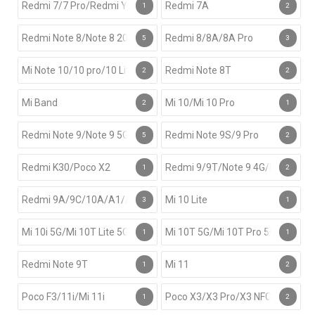
Redmi 7/7 Pro/Redmi Y3
Redmi 7A
1
2
Redmi Note 8/Note 8 2021
Redmi 8/8A/8A Pro
5
3
Mi Note 10/10 pro/10 Lite/CC9 Pro
Redmi Note 8T
2
2
Mi Band
Mi 10/Mi 10 Pro
2
1
Redmi Note 9/Note 9 5G/Redmi 10X 4G
Redmi Note 9S/9 Pro
5
2
Redmi K30/Poco X2
Redmi 9/9T/Note 9 4G/Poco M2/
1
2
Redmi 9A/9C/10A/A1/A1+/Poco C3/C31/M5
Mi 10 Lite
3
1
Mi 10i 5G/Mi 10T Lite 5G/Redmi Note 9 Pro 5G
Mi 10T 5G/Mi 10T Pro 5G/Redmi 
1
1
Redmi Note 9T
Mi 11
1
2
Poco F3/11i/Mi 11i
Poco X3/X3 Pro/X3 NFC
1
2