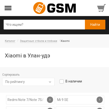
Каталог
Защитные стёкла и плёнки
Xiaomi
Xiaomi в Улан-удэ
Сортировать
В наличии
По рейтингу
Redmi Note 7/Note 7S/Note 7 Pro
Mi 9 SE
3
1