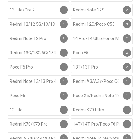
13 Lite/Civi 2
Redmi Note 12S
1
2
Redmi 12/12 5G/13/13 5G/13x/Note 12R/Note 13R/Poco M6 4G/P
Redmi 12C/Poco C55
1
3
Redmi Note 12 Pro
14 Pro/14 UltraHonor Magic 5
2
2
Redmi 13C/13C 5G/13R/Poco C65/M6
Poco F5
1
2
Poco F5 Pro
13T/13T Pro
1
2
Redmi Note 13/13 Pro 4G/13R Pro/Poco M6 Pro 4G//Poco X6 Neo
Redmi A3/A3x/Poco C61
1
1
Poco F6
Poco X6/Redmi Note 13 Pro
1
1
12 Lite
Redmi K70 Ultra
1
1
Redmi K70/K70 Pro
14T/14T Pro/Poco F6 Pro/X6 Pro 
1
1
Redmi A5 4G/A4/A3 Pro/14C/14C 5G/14R/Poco C71/C75/C75 5G
Redmi Note 14 5G/Note 13 4G/K6
1
1