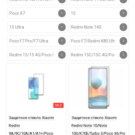
Poco X7
15
1
1
15 Ultra
Redmi Note 14S
1
1
Poco F7 Pro/F7 Ultra
Poco F7/Redmi K80 Ultra
1
1
Redmi 15/15 4G/Poco M7 Plus
Redmi 15C/15C 4G/Poco C85
1
1
SALE
Защитное стекло Xiaomi
Защитное стекло Xiaomi
Redmi
Redmi Note 10/Note
9A/9C/10A/A1/A1+/Poco
10S/K70E/Turbo 3/Poco X6 Pro