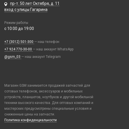
Oppo
пр-т. 50 лет Октября, д. 11
USB Flash (Lightning/Type-C)
Проклейки для телефонов
Компьютерная периферия
Lightning
Realme
вход с улицы Гагарина
USB Flash Декоративные
Разъемы
Mi Band и Amazfit, Hoco
Аксессуары для ПК
Samsung
Карты памяти
Шлейфа, платы, подложки
MicroUSB
Режим работы
Акустическая система для ПК
TCL
с 10:00 до 19:00
MiniUSB
Веб-камеры
Tecno
Samsung Galaxy Tab
Геймпады, Джойстики
Vivo
+7 (3012) 501-300
— наш телефон
Sony
Клавиатуры и комплекты
Xiaomi
+7 924 770-30-00
— наш аккаунт WhatsApp
Type-C
Коврики для мыши
iPhone, iPad, Watch
@gsm_03
— наш аккаунт Telegram
Type-C - Lightning
Компьютерные игровые гарнитуры
Защитные плёнки
Type-C - Type-C
Компьютерные микрофоны
На камеру/на динамик
Watch Series
Компьютерные мыши
Плоттер и расходные материалы
iPhone 30 pin
Накопители SSD
Магазин GSM занимается продажей запчастей для
Салфетки
сотовых телефонов, аксессуаров и мобильных
для часов
Оперативная память
устройств, планшетов, ноутбуков и другой мобильной
Сетевые фильтры
техники высокого качества. Для оптовых компаний и
мастерских предусмотрены специальные условия и
Хабы / Разветвители / Картридеры
сниженные цены на запчасти.
Политика конфиденциальности
Оборудование и инструмент