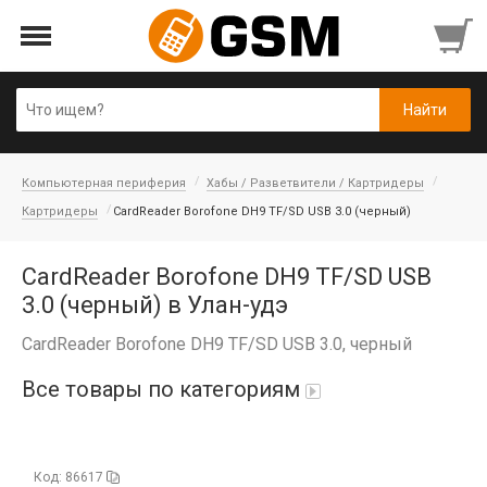
Компьютерная периферия
Хабы / Разветвители / Картридеры
Картридеры
CardReader Borofone DH9 TF/SD USB 3.0 (черный)
CardReader Borofone DH9 TF/SD USB
3.0 (черный) в Улан-удэ
CardReader Borofone DH9 TF/SD USB 3.0, черный
Все товары по категориям
Аккумуляторы
Код: 86617
Honor/Huawei