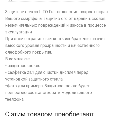
УУ
Разъемы
Samsung
Шлейфа, платы, подложки
Защитное стекло LITO Full-полностью покроет экран
TCL
Вашего смартфона, защитив его от царапин, сколов,
Tecno
незначительных повреждений и износа в процессе
Vivo
эксплуатации.
Xiaomi
При этом сохранится четкость изображения за счет
iPhone, iPad, Watch
высокого уровня прозрачности и качественного
Защитные плёнки
олеофобного покрытия.
На камеру/на динамик
В комплекте:
Плоттер и расходные материалы
- защитное стекло
Салфетки
- салфетка 2в1 для очистки дисплея перед
Кабели USB, HDMI, Type-C
установкой защитного стекла
*Фото для примера. Защитное стекло будет
2 в 1
Карты памяти и USB-Flash
полностью соответствовать модели вашего
3 в 1
CD/DVD носители
теелфона.
4 в 1
Колонки портативные
USB Flash
HDMI/DisplayPort
USB Flash (Lightning/Type-C)
С этим товаром приобретают
Компьютерная периферия
Lightning