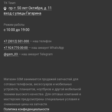
Батарейка 9V Крона (6F22)
ТК Темп
Чехлы для Планшетов
пр-т. 50 лет Октября, д. 11
Батарейка AA (LR06)
вход с улицы Гагарина
Батарейка AAA (LR03)
Батарейка AAAA (LR61)
Режим работы
Батарейка C (LR14)
с 10:00 до 19:00
Батарейка D (LR20)
+7 (3012) 501-300
— наш телефон
Батарейка N (LR1/910A)
+7 924 770-30-00
— наш аккаунт WhatsApp
Зарядные устройства для аккумуляторов
@gsm_03
— наш аккаунт Telegram
Элемент литиевый
Элемент марганцево-щелочной
Магазин GSM занимается продажей запчастей для
сотовых телефонов, аксессуаров и мобильных
устройств, планшетов, ноутбуков и другой мобильной
техники высокого качества. Для оптовых компаний и
мастерских предусмотрены специальные условия и
сниженные цены на запчасти.
Политика конфиденциальности