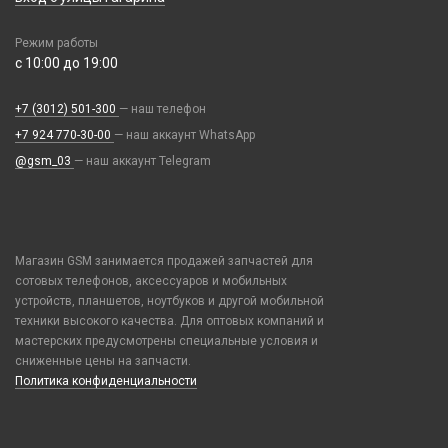
Объективы для смартфонов
Ремешки Mi Band 7
Прочее оборудование
Разное
Samsung
Проекторы
Ремешки Mi Band 7 Pro
Расходные материалы
Режим работы
Рюкзаки и сумки
Tecno
Селфи лампы
Ремешки Mi Band 8/9
с 10:00 до 19:00
Трафареты BGA
Стилусы
Vivo
Стабилизаторы
Ремешки Samsung 46mm/Huawei 46mm/Amazfit GTR (22mm)
УЗВ
Увлажнители воздуха
Xiaomi / Redmi / Poco
Экшн камеры
+7 (3012) 501-300
— наш телефон
Смарт часы
Фонарики
iPhone / Watch / MacBook / AirTag / Pencil
+7 924 770-30-00
— наш аккаунт WhatsApp
Умные детские часы
Держатели для карт
@gsm_03
— наш аккаунт Telegram
Шармы для ремешков Watch Series
Попсокеты / Кольца / Шнурки
Чехлы / Сумки универсальные
Чехлы для Наушников
Магазин GSM занимается продажей запчастей для
Чехлы для Планшетов
сотовых телефонов, аксессуаров и мобильных
устройств, планшетов, ноутбуков и другой мобильной
Элементы питания
техники высокого качества. Для оптовых компаний и
Аккумулятор 10440
мастерских предусмотрены специальные условия и
сниженные цены на запчасти.
Аккумулятор 14430
Политика конфиденциальности
Аккумулятор 18650
Аккумулятор 9V Крона (6F22)
Аккумулятор AA