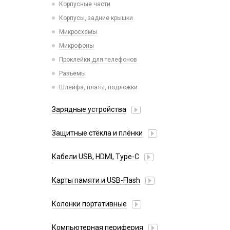
Корпусные части
Xiaomi
Корпусы, задние крышки
iPhone, iPad, Watch
Микросхемы
Микрофоны
Проклейки для телефонов
Разъемы
Шлейфа, платы, подложки
Зарядные устройства
АЗУ
Защитные стёкла и плёнки
Адаптеры
Google Pixel
Беспроводные QI
Кабели USB, HDMI, Type-C
Huawei/Honor
Зарядные станции
2 в 1
Infinix
Карты памяти и USB-Flash
Разветвители прикуривателя
3 в 1
Itel
СЗУ
CD/DVD носители
4 в 1
Колонки портативные
Oneplus
СЗУ для планшетов
USB Flash
HDMI/DisplayPort
Oppo
USB Flash (Lightning/Type-C)
Компьютерная периферия
Lightning