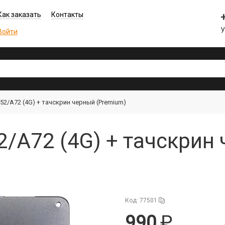
Как заказать
Контакты
Войти
2/A72 (4G) + тачскрин черный (Premium)
/A72 (4G) + тачскрин
Код: 77501
990