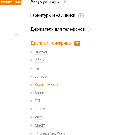
Аккумуляторы
РОЗНИЧНАЯ
Honor/Huawei
Гарнитуры и наушники
Infinix
Гарнитуры Bluetooth беспроводные
Nokia
Держатели для телефонов
Гарнитуры Bluetooth, Bluetooth ресиверы
OnePlus
Авто держатель
Наушники накладные
Дисплеи, тачскрины
Oppo/Realme
Авто держатель магнитный
Наушники оригинальные
Samsung
Huawei
Авто держатель с беспроводной зарядкой
Наушники проводные 3.5 мм
Tecno
Infinix
Держатель для мобильного устройства
Наушники проводные с Lightning
Vivo
Itel
Набор металлических пластин
Наушники проводные с Type-C
Xiaomi
Lenovo
ZTE
Realme/Oppo
iPhone, iPad, Watch, AirPods
Samsung
Аккумуляторы для детских часов
TCL
Аккумуляторы для планшетов
Tecno
Аккумуляторы универсальные
Vivo
Xiaomi
iPhone, iPad, Watch