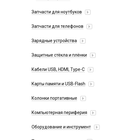
Запчасти для ноутбуков
АКБ для ноутбуков
Запчасти для телефонов
Блоки питания, сетевые кабеля
Антенны
Матрицы
Зарядные устройства
Динамики, Вибро
Разъемы USB
АЗУ
Камеры
Защитные стёкла и плёнки
Салазки
Адаптеры
Кнопки, толкатели
Google Pixel
Беспроводные QI
Кабели USB, HDMI, Type-C
Коннекторы SIM, MMC
Huawei/Honor
Зарядные станции
Корпусные части
2 в 1
Infinix
Карты памяти и USB-Flash
Разветвители прикуривателя
Корпусы, задние крышки
3 в 1
Itel
СЗУ
CD/DVD носители
Микросхемы
4 в 1
Колонки портативные
Oneplus
СЗУ для планшетов
USB Flash
Микрофоны
HDMI/DisplayPort
Oppo
USB Flash (Lightning/Type-C)
Проклейки для телефонов
Компьютерная периферия
Lightning
Realme
USB Flash Декоративные
Разъемы
Mi Band и Amazfit, Hoco
Аксессуары для ПК
Samsung
Оборудование и инструмент
Карты памяти
Шлейфа, платы, подложки
MicroUSB
Акустическая система для ПК
TCL
Активаторы АКБ, тестеры, программаторы
MiniUSB
Веб-камеры