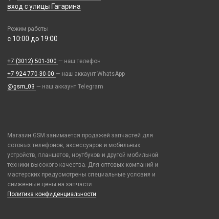
Пинцеты
Петличный микрофон
Realme / Oppo
вход с улицы Гагарина
Объективы для смартфонов
Ремешки Mi Band 7
Прочее оборудование
Разное
Samsung
Проекторы
Ремешки Mi Band 7 Pro
Расходные материалы
Режим работы
Рюкзаки и сумки
Tecno
Селфи лампы
Ремешки Mi Band 8/9
с 10:00 до 19:00
Трафареты BGA
Стилусы
Vivo
Стабилизаторы
Ремешки Samsung 46mm/Huawei 46mm/Amazfit GTR (22mm)
УЗВ
Увлажнители воздуха
Xiaomi / Redmi / Poco
Экшн камеры
+7 (3012) 501-300
— наш телефон
Смарт часы
Фонарики
iPhone / Watch / MacBook / AirTag / Pencil
+7 924 770-30-00
— наш аккаунт WhatsApp
Умные детские часы
Держатели для карт
@gsm_03
— наш аккаунт Telegram
Шармы для ремешков Watch Series
Попсокеты / Кольца / Шнурки
Чехлы / Сумки универсальные
Чехлы для Наушников
Магазин GSM занимается продажей запчастей для
Чехлы для Планшетов
сотовых телефонов, аксессуаров и мобильных
устройств, планшетов, ноутбуков и другой мобильной
Элементы питания
техники высокого качества. Для оптовых компаний и
Аккумулятор 10440
мастерских предусмотрены специальные условия и
сниженные цены на запчасти.
Аккумулятор 14430
Политика конфиденциальности
Аккумулятор 18650
Аккумулятор 9V Крона (6F22)