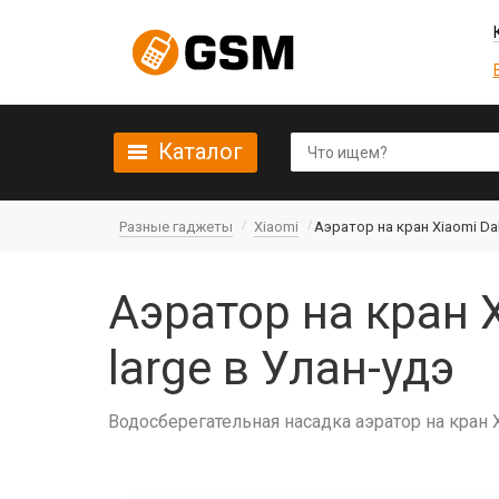
Каталог
Разные гаджеты
Xiaomi
Аэратор на кран Xiaomi Daba
Аэратор на кран X
large в Улан-удэ
Водосберегательная насадка аэратор на кран Xia