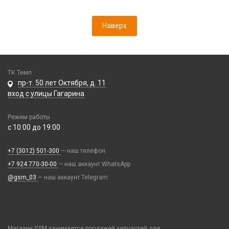
Расходные материалы
Рюкзаки и сумки
Трафареты BGA
Стилусы
Наверх
УЗВ
Увлажнители воздуха
Фонарики
Смарт часы и браслеты
ТК Темп
пр-т. 50 лет Октября, д. 11
38mm/40mm/41mm для Watch Series
вход с улицы Гагарина
Фото и видеоаппаратура
42mm/44mm/45mm/Ultra 49mm для Watch Series
IP-камеры
49mm Ultra с кейсом для Watch Series
Режим работы
Чехлы и украшения
Аксессуары для GoPro
с 10:00 до 19:00
Ремешки Amazfit Bip/Amazfit GTS/Samsung 40/44mm,Huawei 42mm
Google Pixel
Видеорегистраторы
(20mm)
Элементы питания
Honor / Huawei
+7 (3012) 501-300
— наш телефон
Детские камеры
Ремешки Mi Band 3/Mi Band 4
Аккумулятор 10440
Infinix
+7 924 770-30-00
— наш аккаунт WhatsApp
Моноподы, штативы
Ремешки Mi Band 5/Mi Band 6
Аккумулятор 14430
Realme / Oppo
@gsm_03
— наш аккаунт Telegram
Объективы для смартфонов
Ремешки Mi Band 7
Аккумулятор 18650
Samsung
Проекторы
Ремешки Mi Band 7 Pro
Аккумулятор 9V Крона (6F22)
Tecno
Селфи лампы
Ремешки Mi Band 8/9
Аккумулятор AA
Vivo
Стабилизаторы
Ремешки Samsung 46mm/Huawei 46mm/Amazfit GTR (22mm)
Аккумулятор AAA
Магазин GSM занимается продажей запчастей для