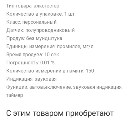
USB Flash Декоративные
Разъемы
Mi Band и Amazfit, Hoco
Аксессуары для ПК
Тип товара: алкотестер
Samsung
Оборудование и инструмент
Карты памяти
Шлейфа, платы, подложки
MicroUSB
Акустическая система для ПК
Количество в упаковке: 1 шт.
TCL
Активаторы АКБ, тестеры, программаторы
MiniUSB
Веб-камеры
Класс: персональный
Tecno
Переходники и адаптеры
Восстановление модулей
Samsung Galaxy Tab
Геймпады, Джойстики
Датчик: полупроводниковый
Vivo
AUX (кабели, удлинители, разветвители)
Вспомогательный инструмент
Sony
Портативные аккумуляторы
Клавиатуры и комплекты
Продув: без мундштука
Xiaomi
OTG кабели и переходники
Запчасти для оборудования
Type-C
Единицы измерения: промилле, мг/л
Коврики для мыши
Внешний аккумулятор
iPhone, iPad, Watch
Разные гаджеты
Зарядные станции
Type-C - Lightning
Время продува: 10 сек
Компьютерные игровые гарнитуры
Внешний аккумулятор с беспроводной зарядкой
Защитные плёнки
Источники питания
FM-модуляторы
Type-C - Type-C
Погрешность: 0.01 %
Компьютерные микрофоны
Чехол-аккумулятор для iPhone
На камеру/на динамик
Кусачки, плоскогубцы
Xiaomi
Количество измерений в памяти: 150
Watch Series
Компьютерные мыши
Чехол-аккумулятор универсальный
Плоттер и расходные материалы
Микроскопы, лампы, лупы, камеры
Антистресс
Индикация: звуковая
iPhone 30 pin
Накопители SSD
Салфетки
Мультиметры, осциллографы
Функции: автовыключение, звуковая индикация,
Ароматизаторы
для часов
Оперативная память
Наборы инструментов
таймер
Гирлянды
Сетевые фильтры
Отвертки
Дроны
Хабы / Разветвители / Картридеры
Паяльники, горелки, фены
С этим товаром приобретают
Игровые консоли
Паяльные станции, нижние подогревы, сварка
Парковочные автовизитки
Пинцеты
Петличный микрофон
Прочее оборудование
Разное