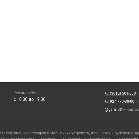
Режим работы
+7 (3012) 501-300
—
с 10:00 до 19:00
+7 924 770-30-00
—
@gsm_03
— наш ак
телефонов, аксессуаров и мобильных устройств, планшетов, ноутбуков и д