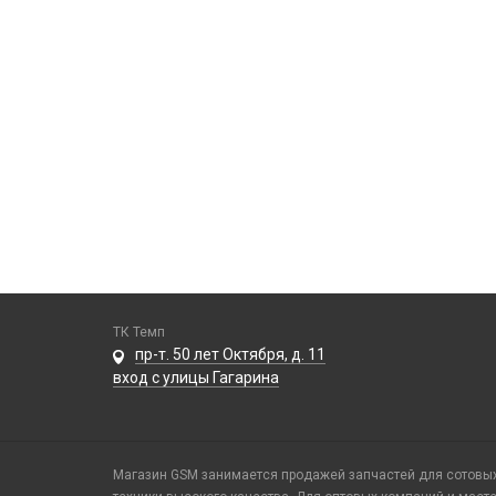
ТК Темп
пр-т. 50 лет Октября, д. 11
вход с улицы Гагарина
Магазин GSM занимается продажей запчастей для сотовых 