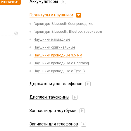
Аккумуляторы
РОЗНИЧНАЯ
Honor/Huawei
Гарнитуры и наушники
Infinix
Гарнитуры Bluetooth беспроводные
Nokia
Гарнитуры Bluetooth, Bluetooth ресиверы
OnePlus
Наушники накладные
Oppo/Realme
Наушники оригинальные
Samsung
Наушники проводные 3.5 мм
Tecno
Наушники проводные с Lightning
Vivo
Наушники проводные с Type-C
Xiaomi
ZTE
Держатели для телефонов
iPhone, iPad, Watch, AirPods
Авто держатель
Дисплеи, тачскрины
Аккумуляторы для детских часов
Авто держатель магнитный
Аккумуляторы для планшетов
Huawei
Авто держатель с беспроводной зарядкой
Запчасти для ноутбуков
Аккумуляторы универсальные
Infinix
Держатель для мобильного устройства
АКБ для ноутбуков
Itel
Запчасти для телефонов
Набор металлических пластин
Блоки питания, сетевые кабеля
Lenovo