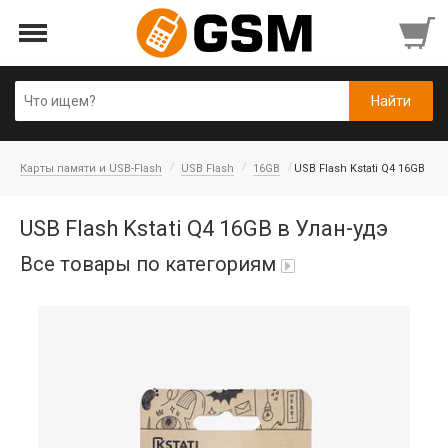
Карты памяти и USB-Flash
USB Flash
16GB
USB Flash Kstati Q4 16GB
USB Flash Kstati Q4 16GB в Улан-удэ
Все товары по категориям
Аккумуляторы
Honor/Huawei
Гарнитуры и наушники
Infinix
Гарнитуры Bluetooth беспроводные
Nokia
Держатели для телефонов
Гарнитуры Bluetooth, Bluetooth ресиверы
OnePlus
Авто держатель