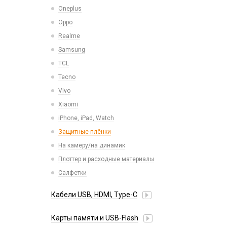
Микросхемы
Oneplus
СЗУ для планшетов
Микрофоны
Oppo
Проклейки для телефонов
Realme
Разъемы
Samsung
Шлейфа, платы, подложки
TCL
Tecno
Vivo
Xiaomi
iPhone, iPad, Watch
Защитные плёнки
На камеру/на динамик
Плоттер и расходные материалы
Салфетки
Кабели USB, HDMI, Type-C
2 в 1
Карты памяти и USB-Flash
3 в 1