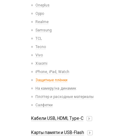
Микросхемы
Oneplus
СЗУ для планшетов
Микрофоны
Oppo
Проклейки для телефонов
Realme
Разъемы
Samsung
Шлейфа, платы, подложки
TCL
Tecno
Vivo
Xiaomi
iPhone, iPad, Watch
Защитные плёнки
На камеру/на динамик
Плоттер и расходные материалы
Салфетки
Кабели USB, HDMI, Type-C
2 в 1
Карты памяти и USB-Flash
3 в 1