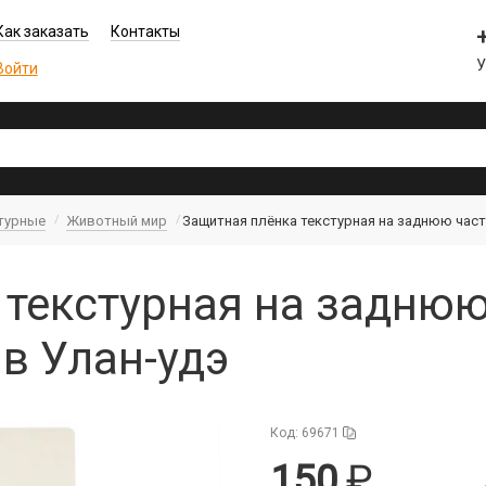
Как заказать
Контакты
Войти
турные
Животный мир
Защитная плёнка текстурная на заднюю част
 текстурная на задню
 в Улан-удэ
Код: 69671
150