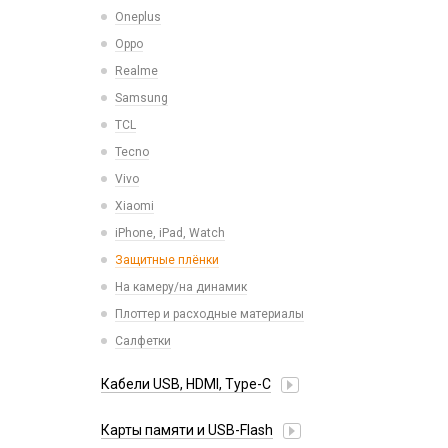
Микросхемы
Oneplus
СЗУ для планшетов
Микрофоны
Oppo
Проклейки для телефонов
Realme
Разъемы
Samsung
Шлейфа, платы, подложки
TCL
Tecno
Vivo
Xiaomi
iPhone, iPad, Watch
Защитные плёнки
На камеру/на динамик
Плоттер и расходные материалы
Салфетки
Кабели USB, HDMI, Type-C
2 в 1
Карты памяти и USB-Flash
3 в 1