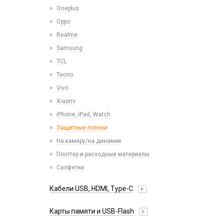
Микросхемы
Oneplus
СЗУ для планшетов
Микрофоны
Oppo
Проклейки для телефонов
Realme
Разъемы
Samsung
Шлейфа, платы, подложки
TCL
Tecno
Vivo
Xiaomi
iPhone, iPad, Watch
Защитные плёнки
На камеру/на динамик
Плоттер и расходные материалы
Салфетки
Кабели USB, HDMI, Type-C
2 в 1
Карты памяти и USB-Flash
3 в 1