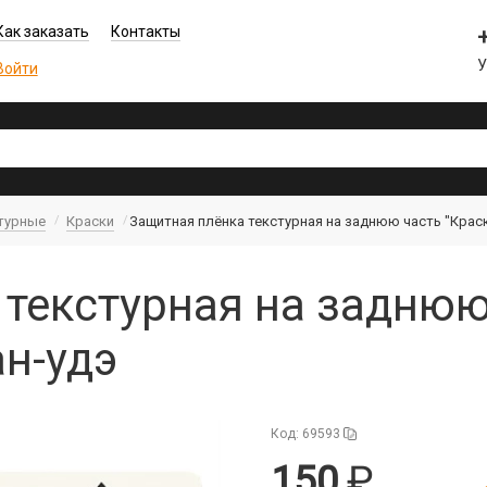
Как заказать
Контакты
Войти
турные
Краски
Защитная плёнка текстурная на заднюю часть "Краск
текстурная на заднюю
ан-удэ
Код: 69593
150