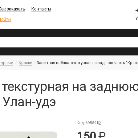
Как заказать
Контакты
Войти
турные
Краски
Защитная плёнка текстурная на заднюю часть "Краск
текстурная на заднюю
 Улан-удэ
Код: 69589
150