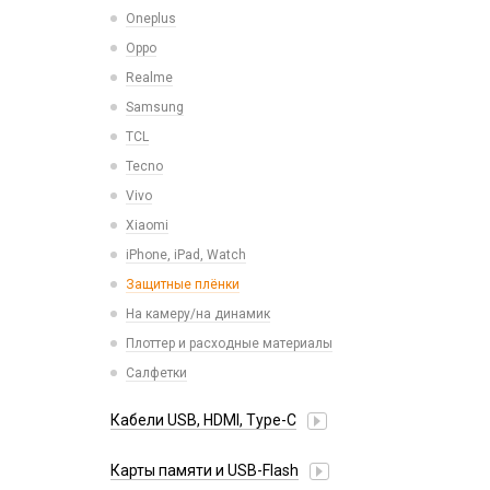
Микросхемы
Oneplus
СЗУ для планшетов
Микрофоны
Oppo
Проклейки для телефонов
Realme
Разъемы
Samsung
Шлейфа, платы, подложки
TCL
Tecno
Vivo
Xiaomi
iPhone, iPad, Watch
Защитные плёнки
На камеру/на динамик
Плоттер и расходные материалы
Салфетки
Кабели USB, HDMI, Type-C
2 в 1
Карты памяти и USB-Flash
3 в 1