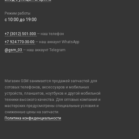
Объективы для смартфонов
Ремешки Mi Band 7
Прочее оборудование
Разное
Samsung
Проекторы
Ремешки Mi Band 7 Pro
Расходные материалы
Режим работы
Рюкзаки и сумки
Tecno
Селфи лампы
Ремешки Mi Band 8/9
с 10:00 до 19:00
Трафареты BGA
Стилусы
Vivo
Стабилизаторы
Ремешки Samsung 46mm/Huawei 46mm/Amazfit GTR (22mm)
УЗВ
Увлажнители воздуха
Xiaomi / Redmi / Poco
Экшн камеры
+7 (3012) 501-300
— наш телефон
Смарт часы
Фонарики
iPhone / Watch / MacBook / AirTag / Pencil
+7 924 770-30-00
— наш аккаунт WhatsApp
Умные детские часы
Держатели для карт
@gsm_03
— наш аккаунт Telegram
Шармы для ремешков Watch Series
Попсокеты / Кольца / Шнурки
Чехлы / Сумки универсальные
Чехлы для Наушников
Магазин GSM занимается продажей запчастей для
Чехлы для Планшетов
сотовых телефонов, аксессуаров и мобильных
устройств, планшетов, ноутбуков и другой мобильной
Элементы питания
техники высокого качества. Для оптовых компаний и
Аккумулятор 10440
мастерских предусмотрены специальные условия и
сниженные цены на запчасти.
Аккумулятор 14430
Политика конфиденциальности
Аккумулятор 18650
Аккумулятор 9V Крона (6F22)
Аккумулятор AA