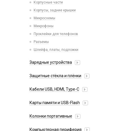
Корпусные части
Xiaomi
Корпусы, задние крышки
iPhone, iPad, Watch
Микросхемы
Микрофоны
Проклейки для телефонов
Разъемы
Шлейфа, платы, подложки
Зарядные устройства
АЗУ
Защитные стёкла и плёнки
Адаптеры
Google Pixel
Беспроводные QI
Кабели USB, HDMI, Type-C
Huawei/Honor
Зарядные станции
2 в 1
Infinix
Карты памяти и USB-Flash
Разветвители прикуривателя
3 в 1
Itel
СЗУ
CD/DVD носители
4 в 1
Колонки портативные
Oneplus
СЗУ для планшетов
USB Flash
HDMI/DisplayPort
Oppo
USB Flash (Lightning/Type-C)
Компьютерная периферия
Lightning