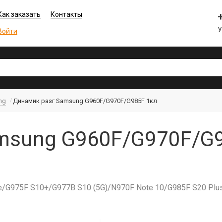
Как заказать
Контакты
Войти
ng
Динамик разг Samsung G960F/G970F/G985F 1кл
msung G960F/G970F/G9
/G975F S10+/G977B S10 (5G)/N970F Note 10/G985F S20 Plu