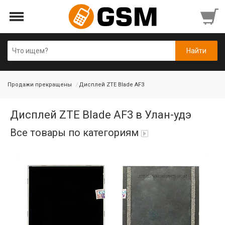
Продажи прекращены
Дисплей ZTE Blade AF3
Дисплей ZTE Blade AF3 в Улан-удэ
Все товары по категориям
Аккумуляторы
Honor/Huawei
Гарнитуры и наушники
Infinix
Гарнитуры Bluetooth беспроводные
Nokia
Держатели для телефонов
Гарнитуры Bluetooth, Bluetooth ресиверы
OnePlus
Авто держатель