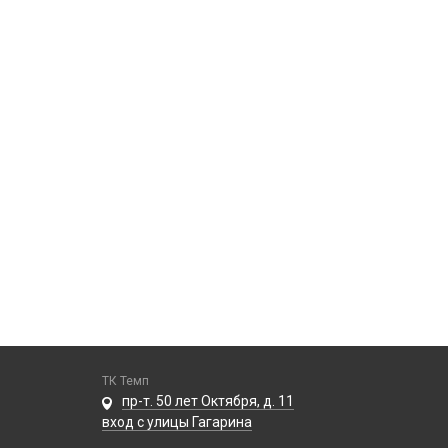
ТК Темп
пр-т. 50 лет Октября, д. 11
вход с улицы Гагарина