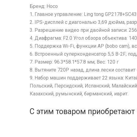
Бренд: Hoco
1. Главное управление: Ling tong GP2178+SC4
2. IPS-дисплей с диагональю 3,69 дюйма, ра
3. Разрешение видео при двойной записи: 256
4. Диафрагма: F2.0 Угол обзора объектива: 140
5. Поддержка Wi-Fi, функции AP (bobo cam), 
6. Встроенный суперконденсатор 5,5 В-2F; п
7. Размер: 96.3*58.1*57.8 мм; Вес: 120 г
8. Вытяните 720P назад, длина лески составит
9. Набор машин поддерживает 22 языка: Китайс
Польский, Персидский, Испанский, Малайский,
Казахский, румынский, бирманский, иврит.
С этим товаром приобретают