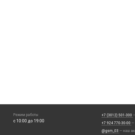
Режим работы
+7 (3012) 501-300
—
с 10:00 до 19:00
+7 924 770-30-00
—
@gsm_03
— наш ак