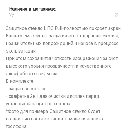
Микрофоны
Oppo
Наличие в магазинах:
Проклейки для телефонов
Realme
УУ
Разъемы
Samsung
Шлейфа, платы, подложки
Защитное стекло LITO Full-полностью покроет экран
TCL
Вашего смартфона, защитив его от царапин, сколов,
Tecno
незначительных повреждений и износа в процессе
Vivo
эксплуатации.
Xiaomi
При этом сохранится четкость изображения за счет
iPhone, iPad, Watch
высокого уровня прозрачности и качественного
Защитные плёнки
олеофобного покрытия.
На камеру/на динамик
В комплекте:
Плоттер и расходные материалы
- защитное стекло
Салфетки
- салфетка 2в1 для очистки дисплея перед
Кабели USB, HDMI, Type-C
установкой защитного стекла
*Фото для примера. Защитное стекло будет
2 в 1
Карты памяти и USB-Flash
полностью соответствовать модели вашего
3 в 1
CD/DVD носители
теелфона.
4 в 1
Колонки портативные