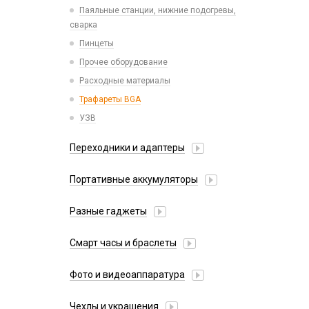
Паяльные станции, нижние подогревы,
сварка
Пинцеты
Прочее оборудование
Расходные материалы
Трафареты BGA
УЗВ
Переходники и адаптеры
AUX (кабели, удлинители, разветвители)
Портативные аккумуляторы
OTG кабели и переходники
Внешний аккумулятор
Разные гаджеты
Внешний аккумулятор с беспроводной
FM-модуляторы
зарядкой
Смарт часы и браслеты
Xiaomi
Чехол-аккумулятор для iPhone
38mm/40mm/41mm для Watch Series
Антистресс
Чехол-аккумулятор универсальный
Фото и видеоаппаратура
42mm/44mm/45mm/Ultra 49mm для Watch
Ароматизаторы
IP-камеры
Series
Чехлы и украшения
Гирлянды