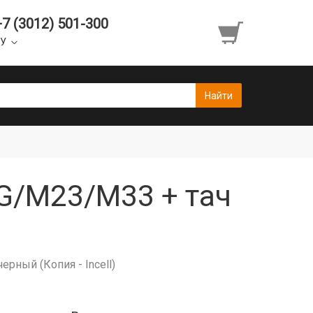
+7 (3012) 501-300
УУ
G/M23/M33 + тач
ный (Копия - Incell)